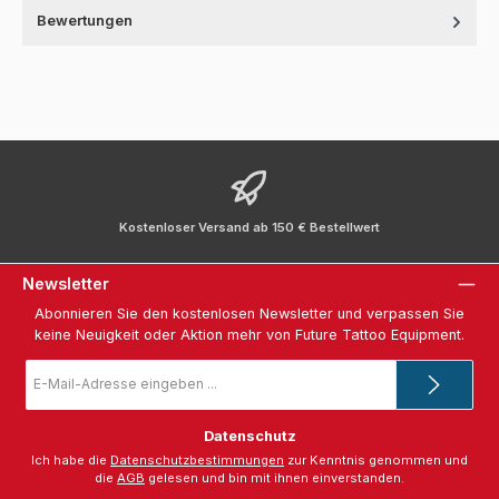
Bewertungen
Kostenloser Versand ab 150 € Bestellwert
Newsletter
Abonnieren Sie den kostenlosen Newsletter und verpassen Sie
keine Neuigkeit oder Aktion mehr von Future Tattoo Equipment.
E-
Mail-
Adresse
*
Datenschutz
Ich habe die
Datenschutzbestimmungen
zur Kenntnis genommen und
die
AGB
gelesen und bin mit ihnen einverstanden.