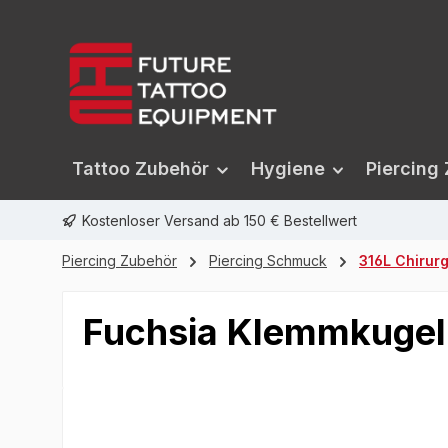
springen
Zur Hauptnavigation springen
Tattoo Zubehör
Hygiene
Piercing
Kostenloser Versand ab 150 € Bestellwert
Piercing Zubehör
Piercing Schmuck
316L Chirur
Fuchsia Klemmkugel
Bildergalerie überspringen