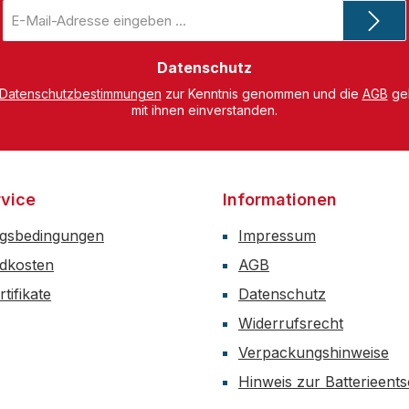
E-
Mail-
Adresse
*
Datenschutz
Datenschutzbestimmungen
zur Kenntnis genommen und die
AGB
gel
mit ihnen einverstanden.
vice
Informationen
gsbedingungen
Impressum
dkosten
AGB
tifikate
Datenschutz
Widerrufsrecht
Verpackungshinweise
Hinweis zur Batterieent