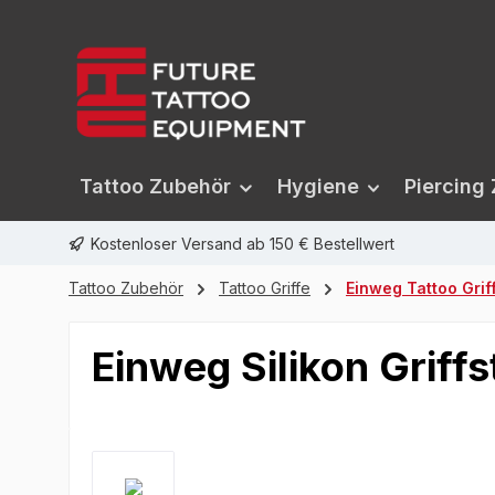
springen
Zur Hauptnavigation springen
Tattoo Zubehör
Hygiene
Piercing
Kostenloser Versand ab 150 € Bestellwert
Tattoo Zubehör
Tattoo Griffe
Einweg Tattoo Grif
Einweg Silikon Grif
Bildergalerie überspringen