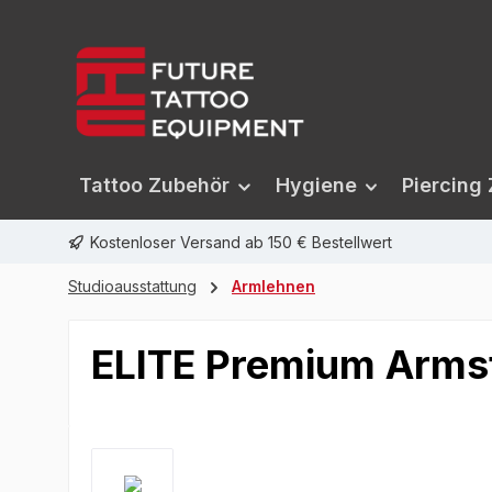
springen
Zur Hauptnavigation springen
Tattoo Zubehör
Hygiene
Piercing
Kostenloser Versand ab 150 € Bestellwert
Studioausstattung
Armlehnen
ELITE Premium Arms
Bildergalerie überspringen