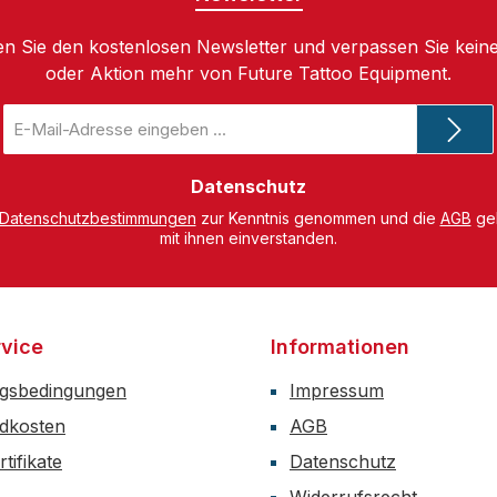
n Sie den kostenlosen Newsletter und verpassen Sie keine
oder Aktion mehr von Future Tattoo Equipment.
E-
Mail-
Adresse
*
Datenschutz
Datenschutzbestimmungen
zur Kenntnis genommen und die
AGB
gel
mit ihnen einverstanden.
vice
Informationen
gsbedingungen
Impressum
dkosten
AGB
tifikate
Datenschutz