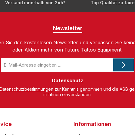
Versand innerhalb von 24h*
Top Qualität zu fair
Newsletter
n Sie den kostenlosen Newsletter und verpassen Sie keine
oder Aktion mehr von Future Tattoo Equipment.
E-
Mail-
Adresse
*
Datenschutz
Datenschutzbestimmungen
zur Kenntnis genommen und die
AGB
gel
mit ihnen einverstanden.
vice
Informationen