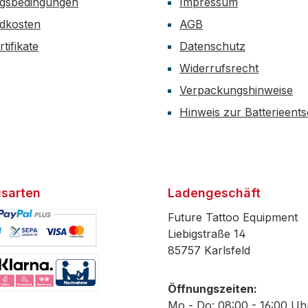
gsbedingungen
Impressum
dkosten
AGB
tifikate
Datenschutz
Widerrufsrecht
Verpackungshinweise
Hinweis zur Batterieent
sarten
Ladengeschäft
Future Tattoo Equipment
Liebigstraße 14
85757 Karlsfeld
efiniertes Bild 1
Öffnungszeiten:
efiniertes Bild 2
Mo - Do: 08:00 - 16:00 Uh