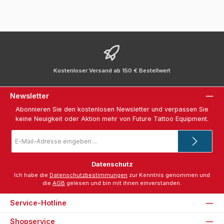
Kostenloser Versand ab 150 € Bestellwert
Newsletter
Abonnieren Sie den kostenlosen Newsletter und verpassen Sie
keine Neuigkeit oder Aktion mehr von Future Tattoo Equipment.
E-
Mail-
Adresse
*
Datenschutz
Ich habe die
Datenschutzbestimmungen
zur Kenntnis genommen und
die
AGB
gelesen und bin mit ihnen einverstanden.
Service-Hotline
Shopservice