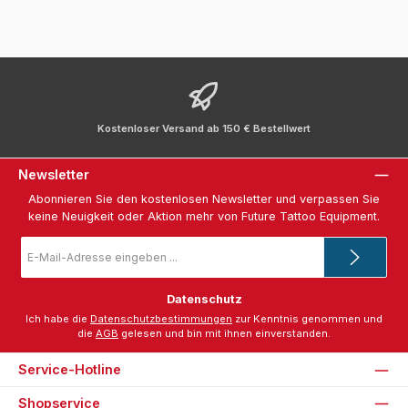
Kostenloser Versand ab 150 € Bestellwert
Newsletter
Abonnieren Sie den kostenlosen Newsletter und verpassen Sie
keine Neuigkeit oder Aktion mehr von Future Tattoo Equipment.
E-
Mail-
Adresse
*
Datenschutz
Ich habe die
Datenschutzbestimmungen
zur Kenntnis genommen und
die
AGB
gelesen und bin mit ihnen einverstanden.
Service-Hotline
Shopservice