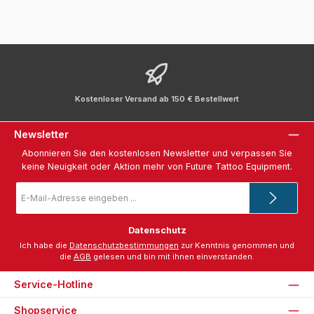
Kostenloser Versand ab 150 € Bestellwert
Newsletter
Abonnieren Sie den kostenlosen Newsletter und verpassen Sie
keine Neuigkeit oder Aktion mehr von Future Tattoo Equipment.
E-
Mail-
Adresse
*
Datenschutz
Ich habe die
Datenschutzbestimmungen
zur Kenntnis genommen und
die
AGB
gelesen und bin mit ihnen einverstanden.
Service-Hotline
Shopservice