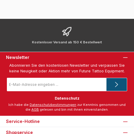
Kostenloser Versand ab 150 € Bestellwert
Newsletter
Abonnieren Sie den kostenlosen Newsletter und verpassen Sie
keine Neuigkeit oder Aktion mehr von Future Tattoo Equipment.
E-
Mail-
Adresse
*
Datenschutz
Ich habe die
Datenschutzbestimmungen
zur Kenntnis genommen und
die
AGB
gelesen und bin mit ihnen einverstanden.
Service-Hotline
Shopservice