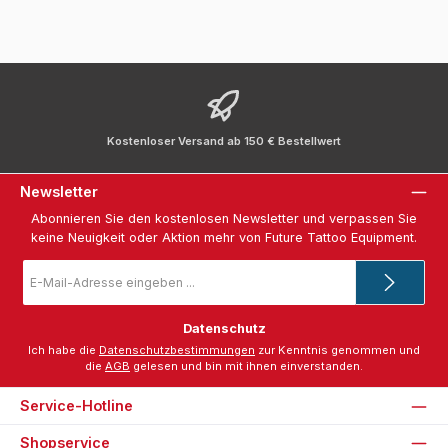
Kostenloser Versand ab 150 € Bestellwert
Newsletter
Abonnieren Sie den kostenlosen Newsletter und verpassen Sie
keine Neuigkeit oder Aktion mehr von Future Tattoo Equipment.
E-
Mail-
Adresse
*
Datenschutz
Ich habe die
Datenschutzbestimmungen
zur Kenntnis genommen und
die
AGB
gelesen und bin mit ihnen einverstanden.
Service-Hotline
Shopservice