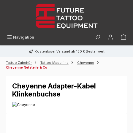
alt springen
Navigation
Kostenloser Versand ab 150 € Bestellwert
Tattoo Zubehör
Tattoo Maschine
Cheyenne
Cheyenne Netzteile & Co
Cheyenne Adapter-Kabel
Klinkenbuchse
Bildergalerie überspringen