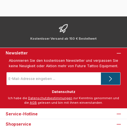
Kostenloser Versand ab 150 € Bestellwert
Newsletter
Abonnieren Sie den kostenlosen Newsletter und verpassen Sie
keine Neuigkeit oder Aktion mehr von Future Tattoo Equipment.
E-
Mail-
Adresse
*
Datenschutz
Ich habe die
Datenschutzbestimmungen
zur Kenntnis genommen und
die
AGB
gelesen und bin mit ihnen einverstanden.
Service-Hotline
Shopservice