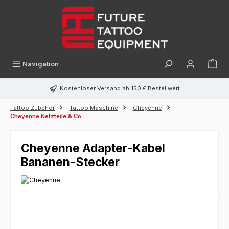
alt springen
Navigation
Kostenloser Versand ab 150 € Bestellwert
Tattoo Zubehör
Tattoo Maschine
Cheyenne
Cheyenne Netzteile & Co
Cheyenne Adapter-Kabel
Bananen-Stecker
Bildergalerie überspringen