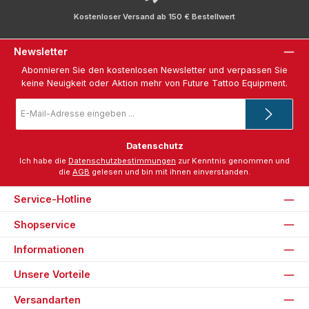
Kostenloser Versand ab 150 € Bestellwert
Newsletter
Abonnieren Sie den kostenlosen Newsletter und verpassen Sie
keine Neuigkeit oder Aktion mehr von Future Tattoo Equipment.
E-
Mail-
Adresse
*
Datenschutz
Ich habe die
Datenschutzbestimmungen
zur Kenntnis genommen und
die
AGB
gelesen und bin mit ihnen einverstanden.
Service-Hotline
Shopservice
Informationen
Unsere Vorteile
Versandarten