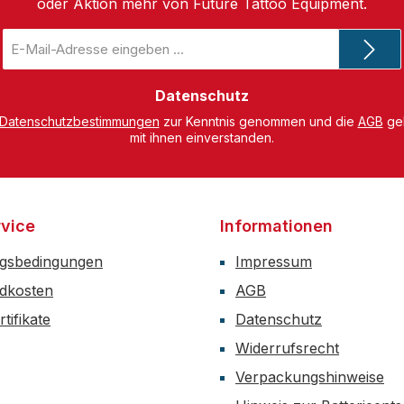
oder Aktion mehr von Future Tattoo Equipment.
E-
Mail-
Adresse
*
Datenschutz
Datenschutzbestimmungen
zur Kenntnis genommen und die
AGB
gel
mit ihnen einverstanden.
vice
Informationen
gsbedingungen
Impressum
dkosten
AGB
tifikate
Datenschutz
Widerrufsrecht
Verpackungshinweise