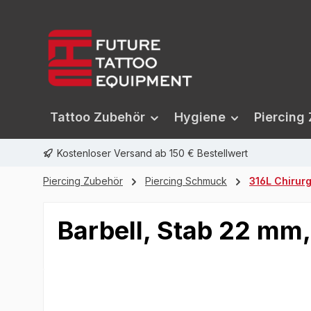
springen
Zur Hauptnavigation springen
Tattoo Zubehör
Hygiene
Piercing
Kostenloser Versand ab 150 € Bestellwert
Piercing Zubehör
Piercing Schmuck
316L Chirur
Barbell, Stab 22 mm
Bildergalerie überspringen