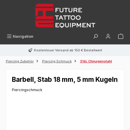
alt springen
Navigation
Kostenloser Versand ab 150 € Bestellwert
Piercing Zubehör
Piercing Schmuck
316L Chirurgenstahl
Barbell, Stab 18 mm, 5 mm Kugeln
Piercingschmuck
Bildergalerie überspringen