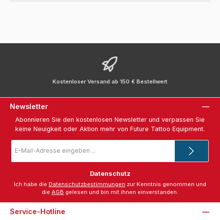
Kostenloser Versand ab 150 € Bestellwert
Newsletter
Abonnieren Sie den kostenlosen Newsletter und verpassen Sie
keine Neuigkeit oder Aktion mehr von Future Tattoo Equipment.
E-
Mail-
Adresse
*
Datenschutz
Ich habe die
Datenschutzbestimmungen
zur Kenntnis genommen und
die
AGB
gelesen und bin mit ihnen einverstanden.
Service-Hotline