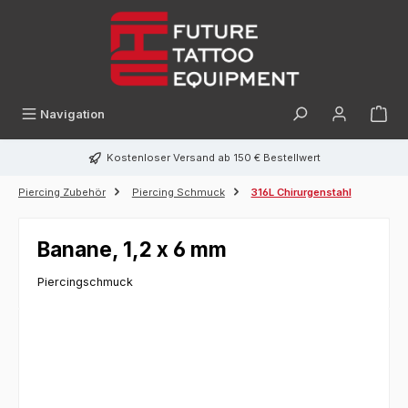
alt springen
Navigation
Kostenloser Versand ab 150 € Bestellwert
Piercing Zubehör
Piercing Schmuck
316L Chirurgenstahl
Banane, 1,2 x 6 mm
Piercingschmuck
Bildergalerie überspringen