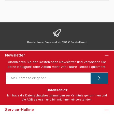
Kostenloser Versand ab 150 € Bestellwert
Newsletter
Abonnieren Sie den kostenlosen Newsletter und verpassen Sie
keine Neuigkeit oder Aktion mehr von Future Tattoo Equipment.
E-
Mail-
Adresse
*
Datenschutz
Ich habe die
Datenschutzbestimmungen
zur Kenntnis genommen und
die
AGB
gelesen und bin mit ihnen einverstanden.
Service-Hotline