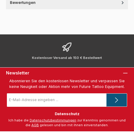
Bewertungen
Kostenloser Versand ab 150 € Bestellwert
Newsletter
Abonnieren Sie den kostenlosen Newsletter und verpassen Sie
keine Neuigkeit oder Aktion mehr von Future Tattoo Equipment.
E-
Mail-
Adresse
*
Datenschutz
Ich habe die
Datenschutzbestimmungen
zur Kenntnis genommen und
die
AGB
gelesen und bin mit ihnen einverstanden.