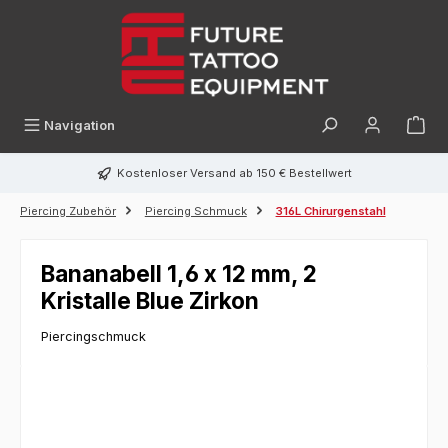
alt springen
Navigation
Kostenloser Versand ab 150 € Bestellwert
Piercing Zubehör
Piercing Schmuck
316L Chirurgenstahl
Bananabell 1,6 x 12 mm, 2
Kristalle Blue Zirkon
Piercingschmuck
Bildergalerie überspringen