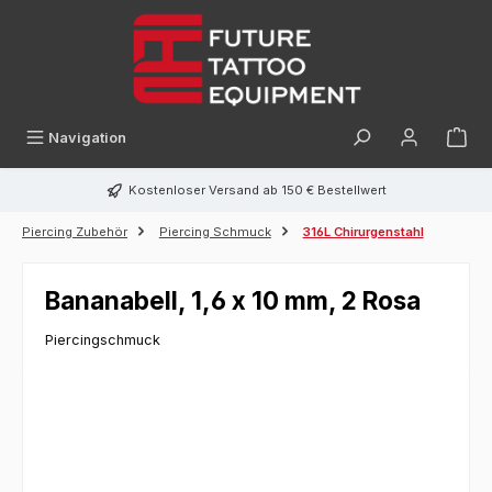
alt springen
Navigation
Kostenloser Versand ab 150 € Bestellwert
Piercing Zubehör
Piercing Schmuck
316L Chirurgenstahl
Bananabell, 1,6 x 10 mm, 2 Rosa
Piercingschmuck
Bildergalerie überspringen