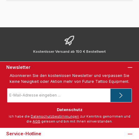
Kostenloser Versand ab 150 € Bestellwert
Newsletter
Abonnieren Sie den kostenlosen Newsletter und verpassen Sie
keine Neuigkeit oder Aktion mehr von Future Tattoo Equipment.
E-
Mail-
Adresse
*
Datenschutz
Ich habe die
Datenschutzbestimmungen
zur Kenntnis genommen und
die
AGB
gelesen und bin mit ihnen einverstanden.
Service-Hotline