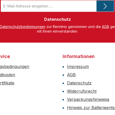
E-
Mail-
Adresse
*
Datenschutz
Datenschutzbestimmungen
zur Kenntnis genommen und die
AGB
gel
mit ihnen einverstanden.
vice
Informationen
gsbedingungen
Impressum
dkosten
AGB
tifikate
Datenschutz
Widerrufsrecht
Verpackungshinweise
Hinweis zur Batterieent