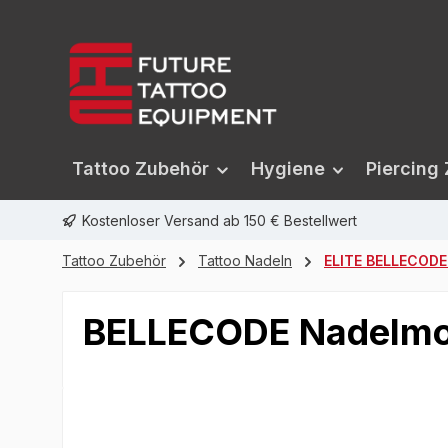
springen
Zur Hauptnavigation springen
Tattoo Zubehör
Hygiene
Piercing
Kostenloser Versand ab 150 € Bestellwert
Tattoo Zubehör
Tattoo Nadeln
ELITE BELLECODE
BELLECODE Nadelmodu
Bildergalerie überspringen