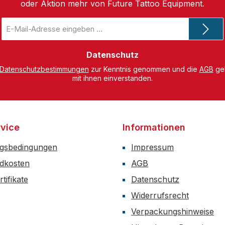
oder Aktion mehr von Future Tattoo Equipment.
E-
Mail-
Adresse
*
Datenschutz
Datenschutzbestimmungen
zur Kenntnis genommen und die
AGB
gel
mit ihnen einverstanden.
vice
Informationen
gsbedingungen
Impressum
dkosten
AGB
tifikate
Datenschutz
Widerrufsrecht
Verpackungshinweise