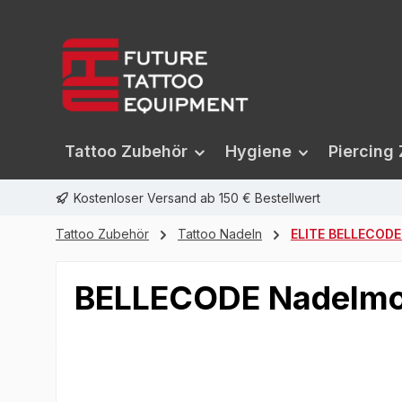
springen
Zur Hauptnavigation springen
Tattoo Zubehör
Hygiene
Piercing
Kostenloser Versand ab 150 € Bestellwert
Tattoo Zubehör
Tattoo Nadeln
ELITE BELLECODE
BELLECODE Nadelmod
Bildergalerie überspringen