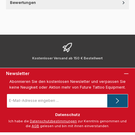
Bewertungen
Kostenloser Versand ab 150 € Bestellwert
Newsletter
Abonnieren Sie den kostenlosen Newsletter und verpassen Sie
keine Neuigkeit oder Aktion mehr von Future Tattoo Equipment.
E-
Mail-
Adresse
*
Datenschutz
Ich habe die
Datenschutzbestimmungen
zur Kenntnis genommen und
die
AGB
gelesen und bin mit ihnen einverstanden.