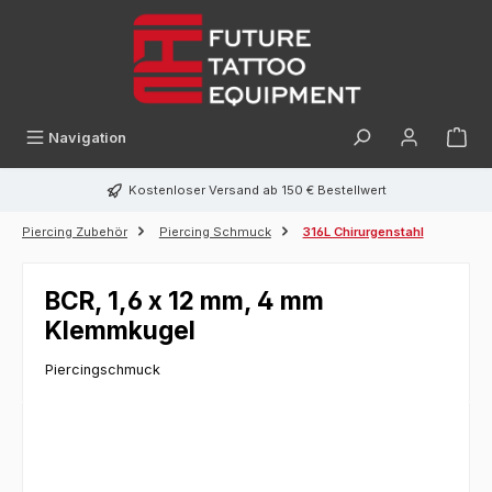
alt springen
Navigation
Kostenloser Versand ab 150 € Bestellwert
Piercing Zubehör
Piercing Schmuck
316L Chirurgenstahl
BCR, 1,6 x 12 mm, 4 mm
Klemmkugel
Piercingschmuck
Bildergalerie überspringen