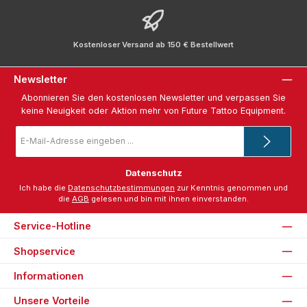
Kostenloser Versand ab 150 € Bestellwert
Newsletter
Abonnieren Sie den kostenlosen Newsletter und verpassen Sie
keine Neuigkeit oder Aktion mehr von Future Tattoo Equipment.
E-
Mail-
Adresse
*
Datenschutz
Ich habe die
Datenschutzbestimmungen
zur Kenntnis genommen und
die
AGB
gelesen und bin mit ihnen einverstanden.
Service-Hotline
Shopservice
Informationen
Unsere Vorteile