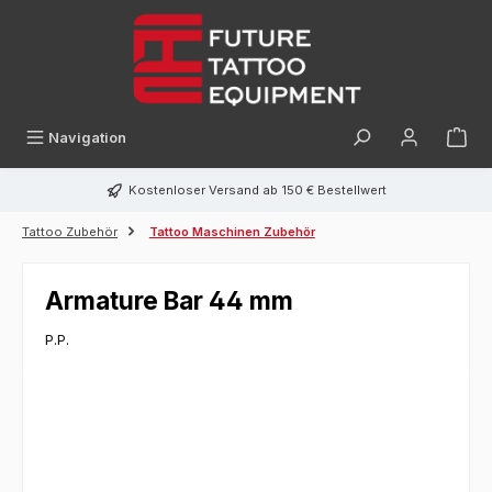
alt springen
Navigation
Kostenloser Versand ab 150 € Bestellwert
Tattoo Zubehör
Tattoo Maschinen Zubehör
Armature Bar 44 mm
P.P.
Bildergalerie überspringen