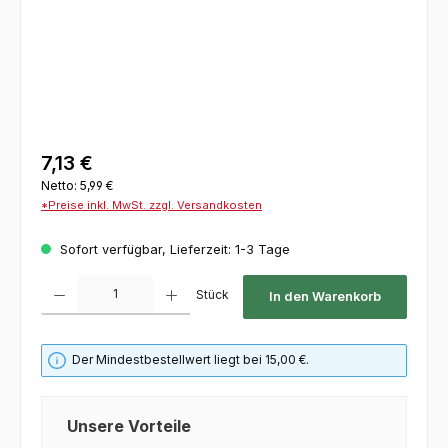
7,13 €
Netto: 5,99 €
*Preise inkl. MwSt. zzgl. Versandkosten
Sofort verfügbar, Lieferzeit: 1-3 Tage
Produkt Anzahl: Gib den gewünschten Wert ein oder benutze die Schaltflächen um die 
Stück
In den Warenkorb
Der Mindestbestellwert liegt bei 15,00 €.
Unsere Vorteile