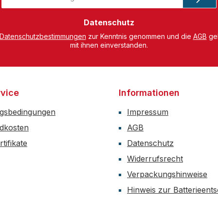
Adresse
*
Datenschutz
Datenschutzbestimmungen
zur Kenntnis genommen und die
AGB
gel
mit ihnen einverstanden.
vice
Informationen
gsbedingungen
Impressum
dkosten
AGB
tifikate
Datenschutz
Widerrufsrecht
Verpackungshinweise
Hinweis zur Batterieent