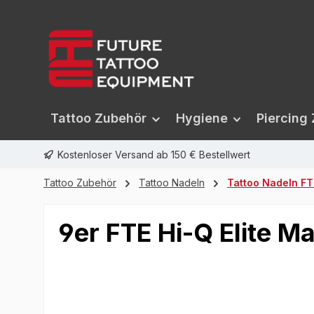
springen
Zur Hauptnavigation springen
Tattoo Zubehör
Hygiene
Piercing
Kostenloser Versand ab 150 € Bestellwert
Tattoo Zubehör
Tattoo Nadeln
Tattoo Nadeln FTE
9er FTE Hi-Q Elite 
Bildergalerie überspringen