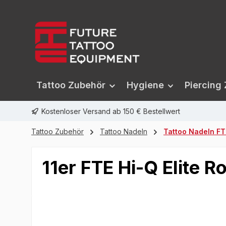
springen
Zur Hauptnavigation springen
Tattoo Zubehör
Hygiene
Piercing
Kostenloser Versand ab 150 € Bestellwert
Tattoo Zubehör
Tattoo Nadeln
Tattoo Nadeln FTE
11er FTE Hi-Q Elite
Bildergalerie überspringen