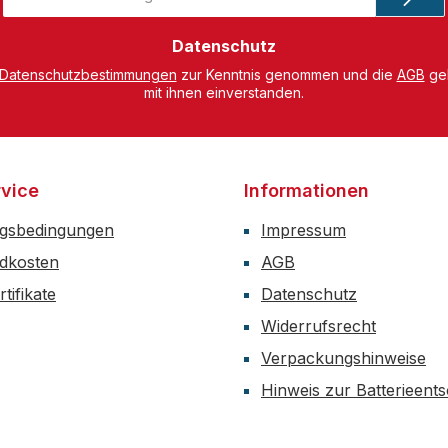
Adresse
*
Datenschutz
Datenschutzbestimmungen
zur Kenntnis genommen und die
AGB
gel
mit ihnen einverstanden.
vice
Informationen
gsbedingungen
Impressum
dkosten
AGB
tifikate
Datenschutz
Widerrufsrecht
Verpackungshinweise
Hinweis zur Batterieent