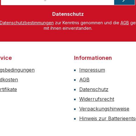
Adresse
*
Datenschutz
Datenschutzbestimmungen
zur Kenntnis genommen und die
AGB
gel
mit ihnen einverstanden.
vice
Informationen
gsbedingungen
Impressum
dkosten
AGB
tifikate
Datenschutz
Widerrufsrecht
Verpackungshinweise
Hinweis zur Batterieent