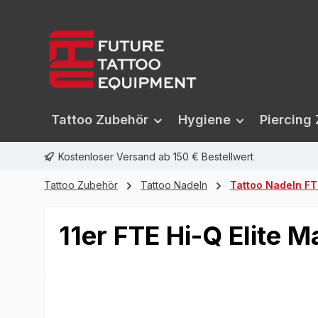
springen
Zur Hauptnavigation springen
Tattoo Zubehör
Hygiene
Piercing
Kostenloser Versand ab 150 € Bestellwert
Tattoo Zubehör
Tattoo Nadeln
Tattoo Nadeln FTE
11er FTE Hi-Q Elite
Bildergalerie überspringen