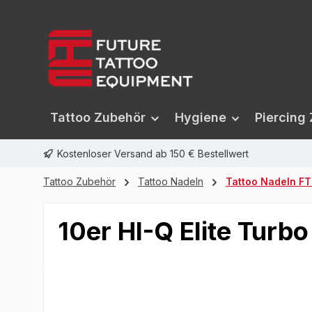
springen
Zur Hauptnavigation springen
Tattoo Zubehör
Hygiene
Piercing
Kostenloser Versand ab 150 € Bestellwert
Tattoo Zubehör
Tattoo Nadeln
Tattoo Nadeln FTE
10er HI-Q Elite Turb
Bildergalerie überspringen