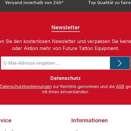
Versand innerhalb von 24h*
Top Qualität zu fair
Newsletter
n Sie den kostenlosen Newsletter und verpassen Sie keine
oder Aktion mehr von Future Tattoo Equipment.
E-
Mail-
Adresse
*
Datenschutz
Datenschutzbestimmungen
zur Kenntnis genommen und die
AGB
gel
mit ihnen einverstanden.
vice
Informationen