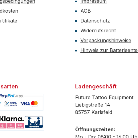
gsbedingungen
Impressum
dkosten
AGB
tifikate
Datenschutz
Widerrufsrecht
Verpackungshinweise
Hinweis zur Batterieent
sarten
Ladengeschäft
Future Tattoo Equipment
Liebigstraße 14
85757 Karlsfeld
efiniertes Bild 1
Öffnungszeiten:
efiniertes Bild 2
Mo - Do: 08:00 - 16:00 Uh